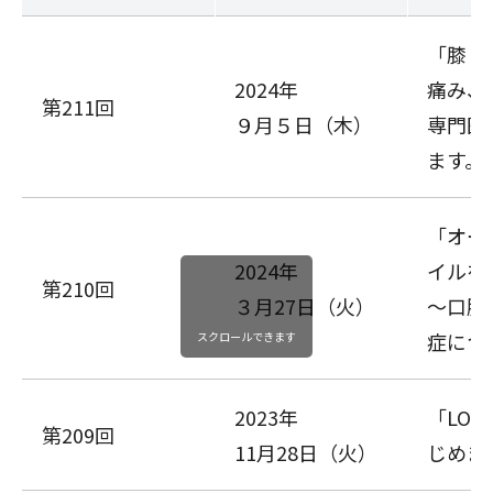
「膝・
2024年
痛み、
第211回
９月５日（木）
専門医
ます。
「オー
2024年
イルを知
第210回
３月27日（火）
～口腔
症につ
スクロールできます
2023年
「LOV
第209回
11月28日（火）
じめま