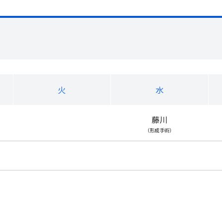
火
水
藤川
（形成手術）