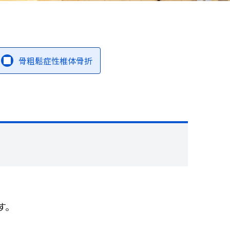
骨粗鬆症性椎体骨折
す。