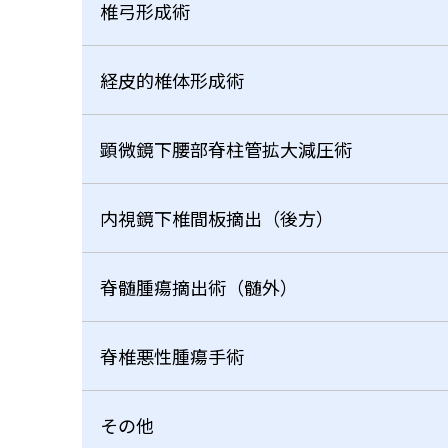
椎弓形成術
経皮的椎体形成術
顕微鏡下腰部脊柱管拡大減圧術
内視鏡下椎間板摘出（後方）
脊髄腫瘍摘出術（髄外）
脊椎悪性腫瘍手術
その他