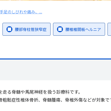
手足のしびれや痛み、...
腰部脊柱管狭窄症
腰椎椎間板ヘルニア
を走る脊髄や馬尾神経を扱う診療科です。
骨粗鬆症性椎体骨折、脊髄腫瘍、脊椎外傷などが対象で