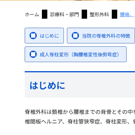
ホーム
診療科・部門
整形外科
腰痛、
はじめに
当院の脊椎外科の特徴
成人脊柱変形（胸腰椎変性後側弯症）
はじめに
脊椎外科は頚椎から腰椎までの背骨とその中
椎間板ヘルニア、脊柱管狭窄症、脊柱変形、